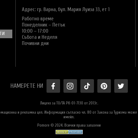
Адрес: гр. Варна,
бул. Мария Луиза 33, ет 1
Работно време
Понеделник – Петък
10:00 – 17:00
Събота и Неделя
Почивни дни
НАМЕРЕТЕ НИ
Лиценз за ТО/ТА РК-01-7130 от 2013г.
ормационна и рекламна цел. Информация съгласно чл. 80 от Закона за Туризма може 
имейл.
Pomore © 2024. Всички права запазени