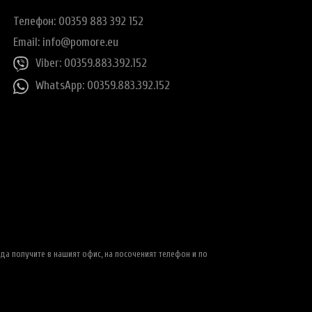
Телефон: 00359 883 392 152
Email:
info@pomore.eu
Viber: 00359.883.392.152
WhatsApp: 00359.883.392.152
да получите в нашият офис, на посоченият телефон и по