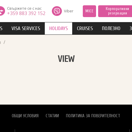
Свържете се с нас
Корпоративни
Viber
MICE
+359 883 392 152
резервации
IS
VISA SERVICES
HOLIDAYS
CRUISES
ПОЛЕЗНО
З
/
л
VIEW
ОБЩИ УСЛОВИЯ
СТАТИИ
ПОЛИТИКА ЗА ПОВЕРИТЕЛНОСТ