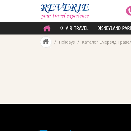
✈ AIR TRAVEL
DISNEYLAND PAR
/
/
Holidays
Каталог Емералд Траве