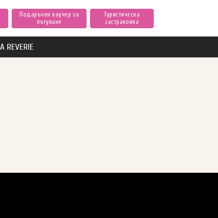
Подаръчен ваучер за
Туристическа
пътуване
застраховка
А REVERIE