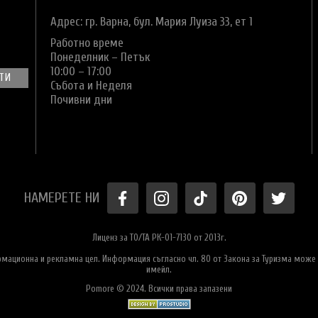
Адрес: гр. Варна,
бул. Мария Луиза 33, ет 1
Работно време
Понеделник – Петък
10:00 – 17:00
Събота и Неделя
Почивни дни
НАМЕРЕТЕ НИ
Лиценз за ТО/ТА РК-01-7130 от 2013г.
ормационна и рекламна цел. Информация съгласно чл. 80 от Закона за Туризма може 
имейл.
Pomore © 2024. Всички права запазени