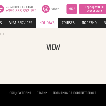
Свържете се с нас
Корпоративни
Viber
MICE
+359 883 392 152
резервации
IS
VISA SERVICES
HOLIDAYS
CRUISES
ПОЛЕЗНО
З
/
л
VIEW
ОБЩИ УСЛОВИЯ
СТАТИИ
ПОЛИТИКА ЗА ПОВЕРИТЕЛНОСТ