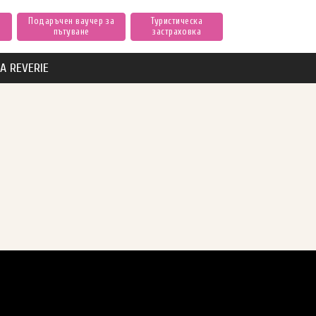
Подаръчен ваучер за
Туристическа
пътуване
застраховка
А REVERIE