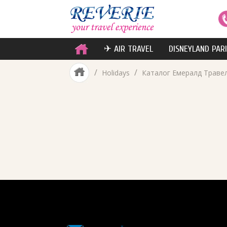
✈ AIR TRAVEL
DISNEYLAND PAR
/
/
Holidays
Каталог Емералд Траве