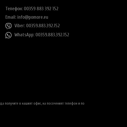
Телефон: 00359 883 392 152
Email:
info@pomore.eu
Viber: 00359.883.392.152
WhatsApp: 00359.883.392.152
да получите в нашият офис, на посоченият телефон и по