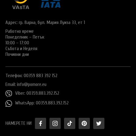
Виза за Китай
ПОДАРЪЧЕН ВАУЧЕР ЗА ПЪТУВАНЕ
Визи за Куба
ТУРИСТИЧЕСКА ЗАСТРАХОВКА
Адрес: гр. Варна,
бул. Мария Луиза 33, ет 1
Е-ВИЗА ЗА РУСИЯ
Работно време
ОЩЕ
Понеделник – Петък
ВИЗА за САУДИТСКА АРАБИЯ
Общи условия
СТАТИИ
10:00 – 17:00
Събота и Неделя
Виза за Тайланд
Политика за
Почивни дни
поверителност
Виза за Турция
+359 883 392 152
Запитване
Телефон: 00359 883 392 152
Заявление за издаване на електронно разрешение за
пътуване до UK
Email:
info@pomore.eu
Viber: 00359.883.392.152
WhatsApp: 00359.883.392.152
НАМЕРЕТЕ НИ