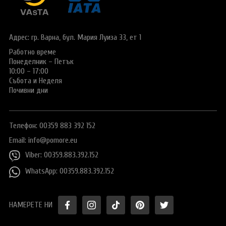
Виза за Китай
ПОДАРЪЧЕН ВАУЧЕР ЗА ПЪТУВАНЕ
Визи за Куба
ТУРИСТИЧЕСКА ЗАСТРАХОВКА
Адрес: гр. Варна,
бул. Мария Луиза 33, ет 1
Е-ВИЗА ЗА РУСИЯ
Работно време
ОЩЕ
Понеделник – Петък
ВИЗА за САУДИТСКА АРАБИЯ
Общи условия
СТАТИИ
10:00 – 17:00
Събота и Неделя
Виза за Тайланд
Политика за
Почивни дни
поверителност
Виза за Турция
+359 883 392 152
Запитване
Телефон: 00359 883 392 152
Заявление за издаване на електронно разрешение за
пътуване до UK
Email:
info@pomore.eu
Viber: 00359.883.392.152
WhatsApp: 00359.883.392.152
НАМЕРЕТЕ НИ