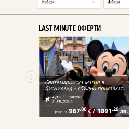
LAST MINUTE ОФЕРТИ
Септемврийска магия в
Дисниленд – сбъдни приказката
си от Варна
4 дни / 3 нощувки
31.08.2026 г.
967
.00
/
1891
.29
€
лв.
Цени от