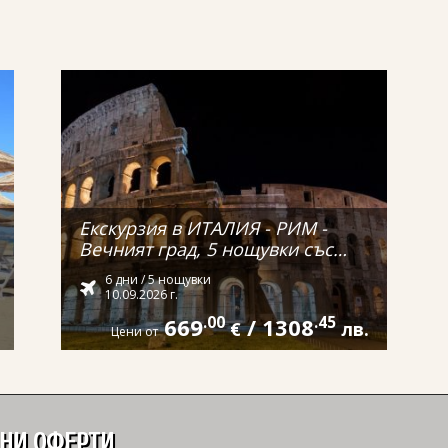
Екскурзия в ИТАЛИЯ - РИМ -
Вечният град, 5 нощувки със
самолет и обслужване на
6 дни / 5 нощувки
български език! С директен
10.09.2026 г.
полет от ВАРНА!
669
.00
/
1308
.45
€
лв.
Цени от
ДНИ ОФЕРТИ