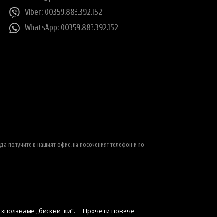
Viber: 00359.883.392.152
WhatsApp: 00359.883.392.152
да получите в нашият офис, на посоченият телефон и по
използваме „бисквитки“.
Прочети повече