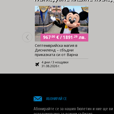
€
лв.
/
967
.00
1891
.29
Септемврийска магия в
Дисниленд – сбъдни
приказката си от Варна
4 дни / 3 нощувки
31.08.2026 г.
АБОНИРАЙ СЕ
Абонирайте се за нашия бюлетин и ние ще ви
осведомяваме за всички събития