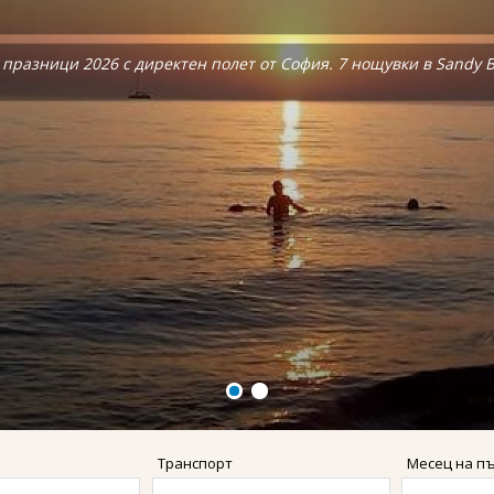
, Бохол, Ел Нидо и Боракай.
, Бохол, Ел Нидо и Боракай.
празници 2026 с директен полет от София. 7 нощувки в Sandy Be
празници 2026 с директен полет от София. 7 нощувки в Sandy Be
Транспорт
Месец на п