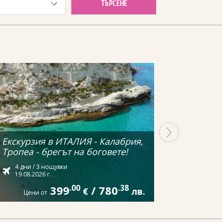
ТЪРСЕНЕ
Екскурзия в ИТАЛИЯ - Калабрия,
Тропеа - брегът на боговете!
4 дни / 3 нощувки
19.08.2026 г.
399
.00
/
780
.38
€
лв.
Цени от