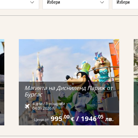
Магията на Дисниленд Париж от
Бургас
4 дни / 3 нощувки
04.09.2026 г.
995
.00
/
1946
.05
€
лв.
Цени от