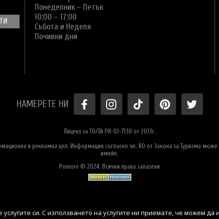
Понеделник – Петък
10:00 – 17:00
Събота и Неделя
Почивни дни
НАМЕРЕТЕ НИ
Лиценз за ТО/ТА РК-01-7130 от 2013г.
ормационна и рекламна цел. Информация съгласно чл. 80 от Закона за Туризма може 
имейл.
Pomore © 2024. Всички права запазени
 услугите си. С използването на услугите ни приемате, че можем да 