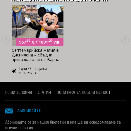
.00
€
/
.29
лв.
967
1891
Септемврийска магия в
Дисниленд – сбъдни
приказката си от Варна
4 дни / 3 нощувки
31.08.2026 г.
ОБЩИ УСЛОВИЯ
СТАТИИ
ПОЛИТИКА ЗА ПОВЕРИТЕЛНОСТ
АБОНИРАЙ СЕ
Абонирайте се за нашия бюлетин и ние ще ви осведомяваме за
всички събития