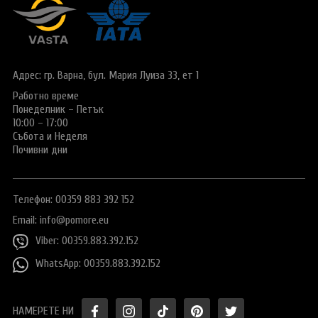
Виза за Китай
ПОДАРЪЧЕН ВАУЧЕР ЗА ПЪТУВАНЕ
Визи за Куба
ТУРИСТИЧЕСКА ЗАСТРАХОВКА
Е-ВИЗА ЗА РУСИЯ
Адрес: гр. Варна,
бул. Мария Луиза 33, ет 1
ОЩЕ
ВИЗА за САУДИТСКА АРАБИЯ
Работно време
Общи условия
СТАТИИ
Понеделник – Петък
Виза за Тайланд
Политика за
10:00 – 17:00
поверителност
Събота и Неделя
Виза за Турция
Почивни дни
+359 883 392 152
Запитване
Заявление за издаване на електронно разрешение за
пътуване до UK
Телефон: 00359 883 392 152
Email:
info@pomore.eu
Viber: 00359.883.392.152
WhatsApp: 00359.883.392.152
НАМЕРЕТЕ НИ