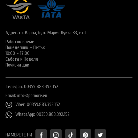
Виза за Китай
ПОДАРЪЧЕН ВАУЧЕР ЗА ПЪТУВАНЕ
Визи за Куба
ТУРИСТИЧЕСКА ЗАСТРАХОВКА
Е-ВИЗА ЗА РУСИЯ
Адрес: гр. Варна,
бул. Мария Луиза 33, ет 1
ОЩЕ
ВИЗА за САУДИТСКА АРАБИЯ
Работно време
Общи условия
СТАТИИ
Понеделник – Петък
Виза за Тайланд
Политика за
10:00 – 17:00
поверителност
Събота и Неделя
Виза за Турция
Почивни дни
+359 883 392 152
Запитване
Заявление за издаване на електронно разрешение за
пътуване до UK
Телефон: 00359 883 392 152
Email:
info@pomore.eu
Viber: 00359.883.392.152
WhatsApp: 00359.883.392.152
НАМЕРЕТЕ НИ