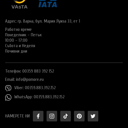
Виза за Китай
ПОДАРЪЧЕН ВАУЧЕР ЗА ПЪТУВАНЕ
Визи за Куба
ТУРИСТИЧЕСКА ЗАСТРАХОВКА
Адрес: гр. Варна,
бул. Мария Луиза 33, ет 1
Е-ВИЗА ЗА РУСИЯ
Работно време
ОЩЕ
Понеделник – Петък
ВИЗА за САУДИТСКА АРАБИЯ
Общи условия
СТАТИИ
10:00 – 17:00
Събота и Неделя
Виза за Тайланд
Политика за
Почивни дни
поверителност
Виза за Турция
+359 883 392 152
Запитване
Телефон: 00359 883 392 152
Заявление за издаване на електронно разрешение за
пътуване до UK
Email:
info@pomore.eu
Viber: 00359.883.392.152
WhatsApp: 00359.883.392.152
НАМЕРЕТЕ НИ