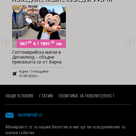
.00
€
/
.29
лв.
967
1891
Септемврийска магия в
Дисниленд – сбъдни
приказката си от Варна
4 дни / 3 нощувки
31.08.2026 г.
ОБЩИ УСЛОВИЯ
СТАТИИ
ПОЛИТИКА ЗА ПОВЕРИТЕЛНОСТ
АБОНИРАЙ СЕ
Абонирайте се за нашия бюлетин и ние ще ви осведомяваме за
всички събития