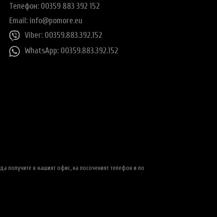
Телефон: 00359 883 392 152
Email:
info@pomore.eu
Viber: 00359.883.392.152
WhatsApp: 00359.883.392.152
да получите в нашият офис, на посоченият телефон и по