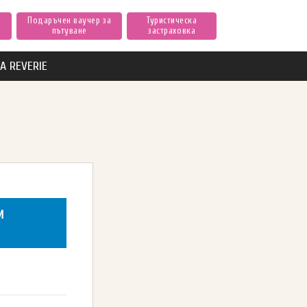
Подаръчен ваучер за
Туристическа
пътуване
застраховка
А REVERIE
И