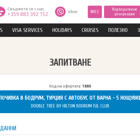
Свържете се с нас
Корпоративни
Viber
MICE
+359 883 392 152
резервации
IS
VISA SERVICES
HOLIDAYS
CRUISES
ПОЛЕЗНО
З
ЗАПИТВАНЕ
Код на офертата:
1886
ПОЧИВКА В БОДРУМ, ТУРЦИЯ С АВТОБУС ОТ ВАРНА - 5 НОЩУВК
DOUBLE TREE BY HILTON BODRUM ISIL CLUB
 ДАННИ